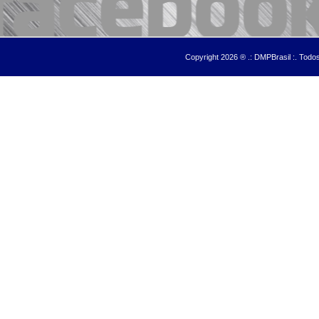
Copyright 2026 ® .: DMPBrasil :. Tod