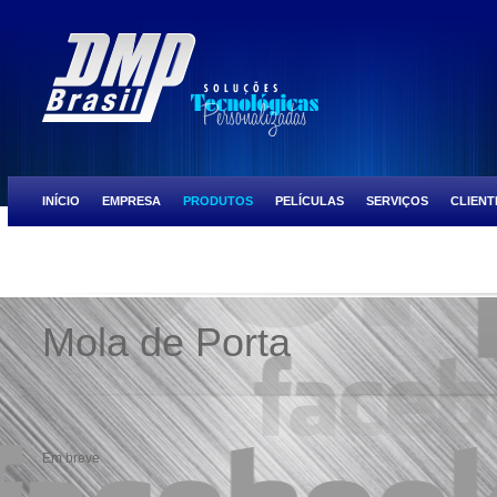
INÍCIO
EMPRESA
PRODUTOS
PELÍCULAS
SERVIÇOS
CLIENT
ULTRA PRESTIGE
SCOCTH TINT BLACK CHROME
SCOCTH TINT NIGH
Mola de Porta
Em breve