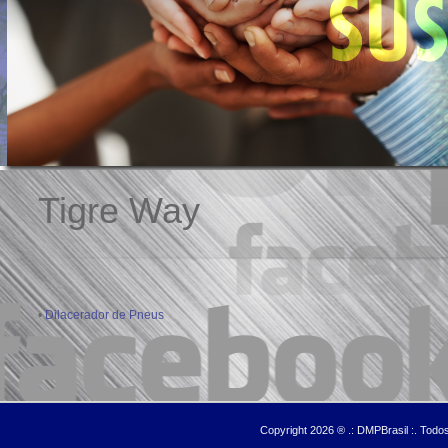
Tigre Way
•
Dilacerador de Pneus
Copyright 2026 ® .: DMPBrasil :. Tod